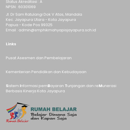
Status Akreditasi : A
NPSN : 60301069
Jl. Dr Sam Ratulangi Dok V Atas, Mandala
Kec. Jayapura Utara - Kota Jayapura
Papua - Kode Pos 99325
Email : admin@smphikmahyapisjayapura.sch.id
Links
Pusat Asesmen dan Pembelajaran
Kementerian Pendidikan dan Kebudayaan
S
istem
I
nformasi pem
B
ayaran
T
unjangan dan re
M
unerasi
Berbasis Kinerja Kota Jayapura