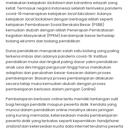
melakukan kebijakan
lockdown
dan karantina wilayah yang
ketat. Termasuk negara Indonesia setelah terinveksi pandemi
covid-19 menerapkan kebijakan
local lokcdown
. Adanya
kebijakan
local lockdown
dengan berbagai istilah seperti
kebijakan Pembatasan Sosial Berskala Besar (PSBB)
kemudian diubah dengan istilah Penerapan Pembatasan
Kegiatan Masyarakat (PPKM) berdampak besar terhadap
bidang ekonimi dan bidang pendidikan.
Dunia pendidikan merupakan salah satu bidang yang paling
terkena imbas dari adanya pandemi covid-19. Institusi
pendidikan mulai dari tingkat paling dasar yakni pendidikan
anak usia dini hingga perguruan tinggi harus melakukan
adaptasi dan perubahan besar-besaran dalam proses
pembelajaran. Biasanya proses pembelajaran dilakukan
secara tatap muka kemudian diubah dengan proses
pembelajaran berbasis dalam jaringan (
online
).
Pembelajaran berbasis online tentu memiliki tantangan sulit
bagi tenaga pendidik maupun peserta didik. Kendala yang
muncul dalam pendidikan online misalnya akses jaringan
yang kurang memadai, ketersediaan media pembelajaran
peserta didik yang terbatas seperti kepemilikan
handphone
andorid
dan ketersedian kuota data internet terutama peserta