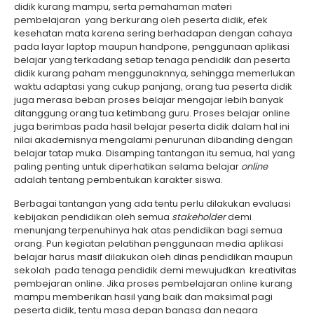
didik kurang mampu, serta pemahaman materi
pembelajaran yang berkurang oleh peserta didik, efek
kesehatan mata karena sering berhadapan dengan cahaya
pada layar laptop maupun handpone, penggunaan aplikasi
belajar yang terkadang setiap tenaga pendidik dan peserta
didik kurang paham menggunaknnya, sehingga memerlukan
waktu adaptasi yang cukup panjang, orang tua peserta didik
juga merasa beban proses belajar mengajar lebih banyak
ditanggung orang tua ketimbang guru. Proses belajar online
juga berimbas pada hasil belajar peserta didik dalam hal ini
nilai akademisnya mengalami penurunan dibanding dengan
belajar tatap muka. Disamping tantangan itu semua, hal yang
paling penting untuk diperhatikan selama belajar
online
adalah tentang pembentukan karakter siswa.
Berbagai tantangan yang ada tentu perlu dilakukan evaluasi
kebijakan pendidikan oleh semua
stakeholder
demi
menunjang terpenuhinya hak atas pendidikan bagi semua
orang. Pun kegiatan pelatihan penggunaan media aplikasi
belajar harus masif dilakukan oleh dinas pendidikan maupun
sekolah pada tenaga pendidik demi mewujudkan kreativitas
pembejaran online. Jika proses pembelajaran online kurang
mampu memberikan hasil yang baik dan maksimal pagi
peserta didik, tentu masa depan bangsa dan negara