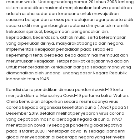
maupun waktu. Undang-undang nomor 20 tahun 2003 tentang
sistem pendidikan nasional menjelasakan bahwa pendidikan
adalah usaha sadar dan terencana untuk mewujudkan
suasana belajar dan proses pembelajaran agar peserta didik
secara aktif mengembangkan potensi dirinya untuk memiliki
kekuatan spiritual, keagamaan, pengendalian diri,
kepribadian, kecerdasan, akhlak mulia, serta keterampilan
yang diperlukan dirinya, masyarakat bangsa dan negara.
Implementasi kebijakan pendidikan pada setiap era
kepemimpin tentu berbeda-beda dalam hal membuat dan
merumuskan kebijakan. Tetapi hakikat kebijakannya adalah
untuk mencerdaskan kehidupan bangsa sebagaimana yang
diamanatkan oleh undang-undang dasar Negara Republik
Indonesia tahun 1945.
Kondisi dunia pendidikan dimasa pandemi covid-19 tentu
menjadi dilema. Munculnya Covid-19 pertama kali di Wuhan,
China kemudian dilaporkan secara resmi adanya virus
corona kepada organisasi kesehatan dunia (
WHO
) pada 31
Desember 2019. Setalah melihat penyebaran virus corona
yang cepat dan masif di berbagai negara di dunia,
WHO
menetapkan covid-19 sebagai pandemi global tepatnya
pada 11 Maret 2020. Penetapan covid-19 sebagai pandemi
global menyebabkan di beberapa negara yang terinveksi