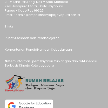
Jl. Dr Sam Ratulangi Dok V Atas, Mandala
Kec. Jayapura Utara - Kota Jayapura
Papua - Kode Pos 99325
Email : admin@smphikmahyapisjayapura.sch.id
Links
Pusat Asesmen dan Pembelajaran
Kementerian Pendidikan dan Kebudayaan
S
istem
I
nformasi pem
B
ayaran
T
unjangan dan re
M
unerasi
Berbasis Kinerja Kota Jayapura