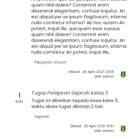
quam nihil dolere? Contemnit enim
disserendi elegantiam, confuse loquitur. An
est aliquid per se ipsum flagitiosum, etiamsi
nulla comitetur infamia? Ab hoc autem An
potest, inquit ille, quicquam esse suavius
quam nihil dolere? Contemnit enim
disserendi elegantiam, confuse loquitur. An
est aliquid per se ipsum flagitiosum, etiamsi
nulla comitetur An potest, inquit ille,..
Pelajaran Umum
Dibuat : 26 April 2021 13:56
oleh admin
Tugas Pelajaran Sejarah Kelas 11
1
Tugas ini diberikan kepada siswa kelas 11,
SOAL
waktu akses tugas dibatasi 2 hari.
Sejarah
Dibuat : 25 April 2021 15:51
oleh admin