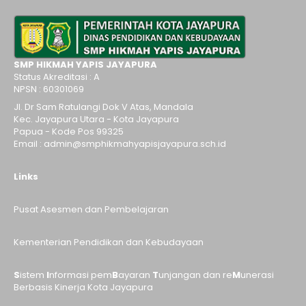
SMP HIKMAH YAPIS JAYAPURA
Status Akreditasi : A
NPSN : 60301069
Jl. Dr Sam Ratulangi Dok V Atas, Mandala
Kec. Jayapura Utara - Kota Jayapura
Papua - Kode Pos 99325
Email : admin@smphikmahyapisjayapura.sch.id
Links
Pusat Asesmen dan Pembelajaran
Kementerian Pendidikan dan Kebudayaan
S
istem
I
nformasi pem
B
ayaran
T
unjangan dan re
M
unerasi
Berbasis Kinerja Kota Jayapura