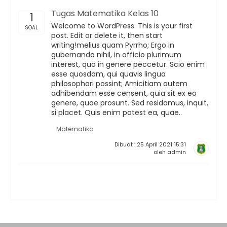
Tugas Matematika Kelas 10
1
Welcome to WordPress. This is your first
SOAL
post. Edit or delete it, then start
writing!melius quam Pyrrho; Ergo in
gubernando nihil, in officio plurimum
interest, quo in genere peccetur. Scio enim
esse quosdam, qui quavis lingua
philosophari possint; Amicitiam autem
adhibendam esse censent, quia sit ex eo
genere, quae prosunt. Sed residamus, inquit,
si placet. Quis enim potest ea, quae..
Matematika
Dibuat : 25 April 2021 15:31
oleh admin